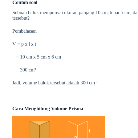
Contoh soal
Sebuah balok mempunyai ukuran panjang 10 cm, lebar 5 cm, dan
tersebut?
Pembahasan
V = p x l x t
= 10 cm x 5 cm x 6 cm
= 300
cm³
Jadi, volume balok tersebut adalah 300
cm³.
Cara Menghitung Volume Prisma