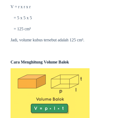
V = r x r x r
= 5 x 5 x 5
= 125 cm³
Jadi, volume kubus tersebut adalah 125
cm³.
Cara Menghitung Volume Balok