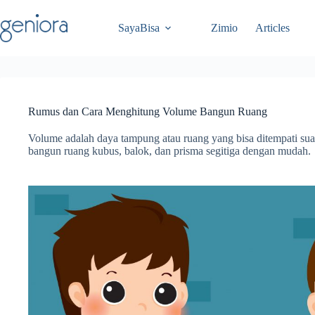
Skip
to
SayaBisa
Zimio
Articles
content
Rumus dan Cara Menghitung Volume Bangun Ruang
Volume adalah daya tampung atau ruang yang bisa ditempati su
bangun ruang kubus, balok, dan prisma segitiga dengan mudah.