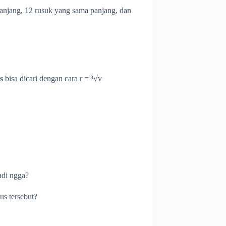
panjang, 12 rusuk yang sama panjang, dan
us
bisa dicari dengan cara r = ³
√v
adi ngga?
us tersebut?