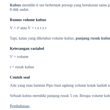
Kubus
memiliki 6 sisi berbentuk persegi yang berukuran sama 
8 titik sudut.
Rumus volume kubus
V =
r³
atau V = r x r x r
Tapi, kalau yang diketahui volume kubus,
panjang rusuk kub
Keterangan variabel
V = volume
r = rusuk kubus
Contoh soal
Ada yang mau bantuin Pipo buat ngitung volume kotak hadiah t
Sebuah kubus memiliki panjang rusuk 5 cm. Berapa volume kub
Pembahasan