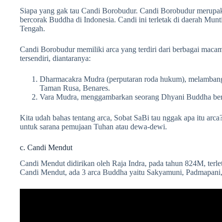
Siapa yang gak tau Candi Borobudur. Candi Borobudur merupaka
bercorak Buddha di Indonesia. Candi ini terletak di daerah Mun
Tengah.
Candi Borobudur memiliki arca yang terdiri dari berbagai mac
tersendiri, diantaranya:
Dharmacakra Mudra (perputaran roda hukum), melamban
Taman Rusa, Benares.
Vara Mudra, menggambarkan seorang Dhyani Buddha be
Kita udah bahas tentang arca, Sobat SaBi tau nggak apa itu arc
untuk sarana pemujaan Tuhan atau dewa-dewi.
c. Candi Mendut
Candi Mendut didirikan oleh Raja Indra, pada tahun 824M, terle
Candi Mendut, ada 3 arca Buddha yaitu Sakyamuni, Padmapani,