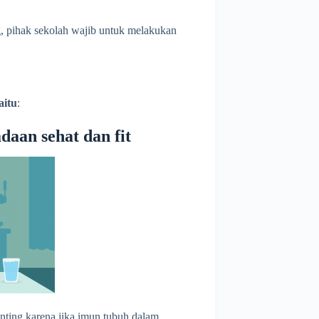
g, pihak sekolah wajib untuk melakukan
aitu
:
daan sehat dan fit
nting karena jika imun tubuh dalam