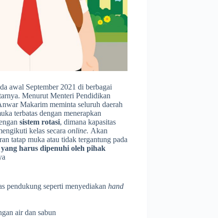
ada awal September 2021 di berbagai
itarnya. Menurut Menteri Pendidikan
 Anwar Makarim meminta seluruh daerah
muka terbatas dengan menerapkan
dengan
sistem rotasi
, dimana kapasitas
mengikuti kelas secara
online.
Akan
an tatap muka atau tidak tergantung pada
yang harus dipenuhi oleh pihak
nya
tas pendukung seperti menyediakan
hand
gan air dan sabun