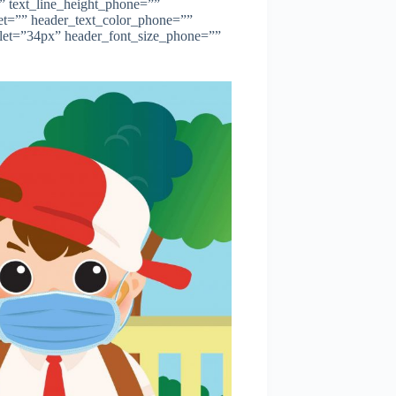
”” text_line_height_phone=””
let=”” header_text_color_phone=””
blet=”34px” header_font_size_phone=””