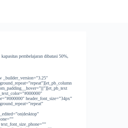
 kapasitas pembelajaran dibatasi 50%,
ow _builder_version=”3.25″
kground_repeat=”repeat”][et_pb_column
om_padding__hover=”|||”][et_pb_text
xt_text_color=”#000000″
lor=”#000000″ header_font_size=”34px”
kground_repeat=”repeat”
t_edited=”on|desktop”
phone=””
” text_font_size_phone=””