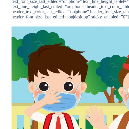
text_font_size_last_edited=”on|phone” text_line_height_tablet=
text_line_height_last_edited=”on|phone” header_text_color_tab
header_text_color_last_edited=”on|phone” header_font_size_ta
header_font_size_last_edited=”on|desktop” sticky_enabled=”0″]