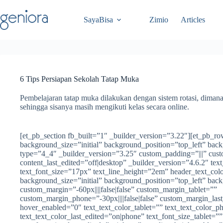
Skip
to
SayaBisa
Zimio
Articles
content
6 Tips Persiapan Sekolah Tatap Muka
Pembelajaran tatap muka dilakukan dengan sistem rotasi, dimana
sehingga sisanya masih mengikuti kelas secara online.
[et_pb_section fb_built=”1″ _builder_version=”3.22″][et_pb_r
background_size=”initial” background_position=”top_left” bac
type=”4_4″ _builder_version=”3.25″ custom_padding=”|||” cust
content_last_edited=”off|desktop” _builder_version=”4.6.2″ te
text_font_size=”17px” text_line_height=”2em” header_text_co
background_size=”initial” background_position=”top_left” bac
custom_margin=”-60px||||false|false” custom_margin_tablet=””
custom_margin_phone=”-30px||||false|false” custom_margin_las
hover_enabled=”0″ text_text_color_tablet=”” text_text_color_
text_text_color_last_edited=”on|phone” text_font_size_tablet=”