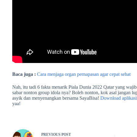
Baca juga :
Cara menjaga organ pernapasan agar cepat sehat
Nah, itu tadi 6 fakta menarik Piala Dunia 2022 Qatar yang waji
sabar nonton group idola nya? Boleh nonton, kok asal jangan lup
asyik dan menyenangkan bersama SayaBisa!
Download aplikas
yaa!
PREVIOUS
POST