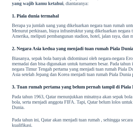
yang wajib kamu ketahui
, diantaranya:
1. Piala dunia termahal
Berapa ya jumlah uang yang dikeluarkan negara tuan rumah un
Menurut perkiraan, biaya infrastruktur yang dikeluarkan negara 
Amerika, meliputi pembangunan stadion, hotel, jalan raya, dan 
2. Negara Asia kedua yang menjadi tuan rumah Piala Duni
Biasanya, sepak bola banyak didominasi oleh negara-negara Eropa
memadai dan bisa digunakan untuk turnamen besar. Pada tahun i
negara Timur Tengah pertama yang menjadi tuan rumah Piala Du
Asia setelah Jepang dan Korea menjadi tuan rumah Piala Dunia 
3. Tuan rumah pertama yang belum pernah tampil di Piala
Pada tahun 1963, Qatar menunjukkan minatnya akan sepak bola 
bola, serta menjadi anggota FIFA. Tapi, Qatar belum lolos untuk
Dunia.
Pada tahun ini, Qatar akan menjadi tuan rumah , sehingga secara
kualifikasi.