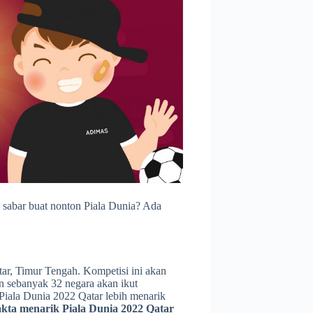
a sabar buat nonton Piala Dunia? Ada
tar, Timur Tengah. Kompetisi ini akan
 sebanyak 32 negara akan ikut
iala Dunia 2022 Qatar lebih menarik
akta menarik Piala Dunia 2022 Qatar