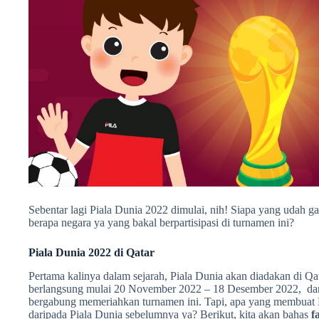
Sebentar lagi Piala Dunia 2022 dimulai, nih! Siapa yang udah g
berapa negara ya yang bakal berpartisipasi di turnamen ini?
Piala Dunia 2022 di Qatar
Pertama kalinya dalam sejarah, Piala Dunia akan diadakan di Qa
berlangsung mulai 20 November 2022 – 18 Desember 2022, dan
bergabung memeriahkan turnamen ini. Tapi, apa yang membuat P
daripada Piala Dunia sebelumnya ya? Berikut, kita akan bahas
f