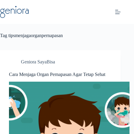
Skip
to
content
Tag
tipsmenjagaorganpernapasan
Geniora SayaBisa
Cara Menjaga Organ Pernapasan Agar Tetap Sehat