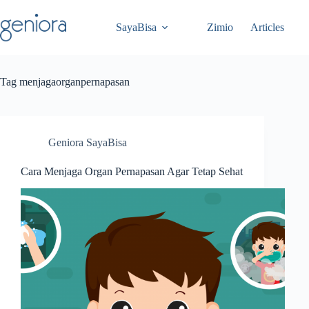
Skip
to
SayaBisa
Zimio
Articles
content
Tag
menjagaorganpernapasan
Geniora SayaBisa
Cara Menjaga Organ Pernapasan Agar Tetap Sehat