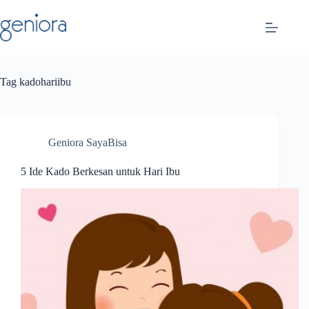
Skip
to
content
Tag
kadohariibu
Geniora SayaBisa
5 Ide Kado Berkesan untuk Hari Ibu