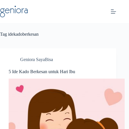
Skip
to
content
Tag
idekadoberkesan
Geniora SayaBisa
5 Ide Kado Berkesan untuk Hari Ibu