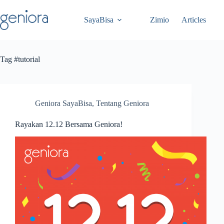
Skip
to
SayaBisa
Zimio
Articles
content
Tag
#tutorial
Geniora SayaBisa
,
Tentang Geniora
Rayakan 12.12 Bersama Geniora!