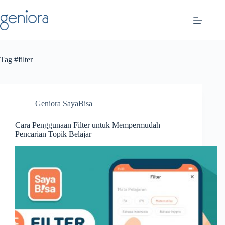
Skip
to
content
Tag
#filter
Geniora SayaBisa
Cara Penggunaan Filter untuk Mempermudah
Pencarian Topik Belajar