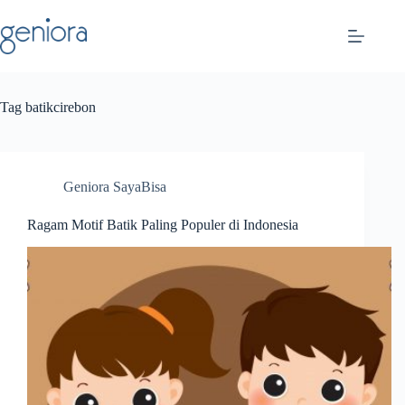
Skip
to
content
Tag
batikcirebon
Geniora SayaBisa
Ragam Motif Batik Paling Populer di Indonesia